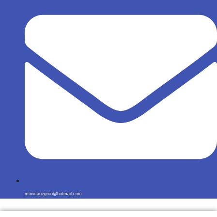
monicanegron@hotmail.com